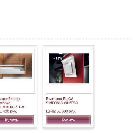
ижной ящик
Вытяжка ELICA
мбокс
SINFONIA WH/F/80
EMBOX) с 1-м
нгом.
1 430 руб.
Цена: 51 680 руб.
зводитель BLUM
рия)
Купить
Купить