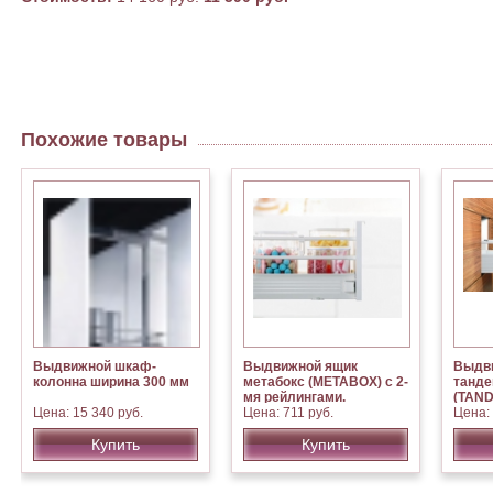
Похожие товары
Выдвижной шкаф-
Выдвижной ящик
Выдв
колонна ширина 300 мм
метабокс (METABOX) с 2-
танде
мя рейлингами.
(TAND
Цена: 15 340 руб.
Производитель BLUM
Цена: 711 руб.
рейли
Цена: 
(Австрия)
Прои
Купить
Купить
(Авст